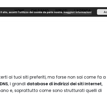
HOME
CHI SIAMO
SERVIZI
L’AZIENDA
PORT
Ac
il sito, accetti l'utilizzo dei cookie da parte nostra.
maggiori informazioni
terti ai tuoi siti preferiti, ma forse non sai come fa a
 DNS
, i grandi
database di indirizzi dei siti Internet
,
no e, soprattutto come sono strutturati quelli di