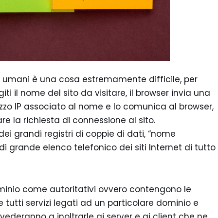
oi umani è una cosa estremamente difficile, per
ti il nome del sito da visitare, il browser invia una
irizzo IP associato al nome e lo comunica al browser,
re la richiesta di connessione al sito.
ei grandi registri di coppie di dati, “nome
di grande elenco telefonico dei siti Internet di tutto
minio come autoritativi ovvero contengono le
tutti servizi legati ad un particolare dominio e
vederanno a inoltrarle ai server e ai client che ne