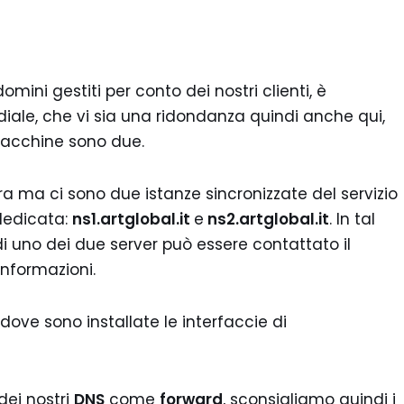
mini gestiti per conto dei nostri clienti, è
ndiale, che vi sia una ridondanza quindi anche qui,
macchine sono due.
ura ma ci sono due istanze sincronizzate del servizio
dedicata:
ns1.artglobal.it
e
ns2.artglobal.it
. In tal
i uno dei due server può essere contattato il
nformazioni.
e sono installate le interfaccie di
dei nostri
DNS
come
forward
, sconsigliamo quindi i