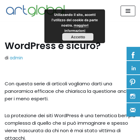
Utilizzando il sito, accetti
Vai
l'utilizzo dei cookie da parte
al
nostra.
maggiori
informazioni
contenuto
Accetto
WordPress è sicuro?
di
admin
Con questa serie di articoli vogliamo darti una
panoramica efficace che chiarisca la questione anche
per i meno esperti.
La protezione dei siti WordPress è una tematica ben più
complessa di quello che si può immaginare e spesso
viene trascurata da chi non è mai stato vittima di
attacchi.